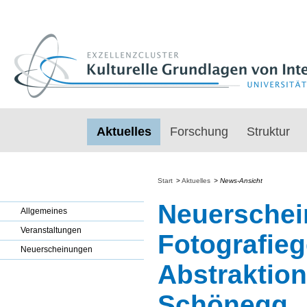
Aktuelles
Forschung
Struktur
Start
>
Aktuelles
>
News-Ansicht
Neuerschei
Allgemeines
Veranstaltungen
Fotografieg
Neuerscheinungen
Abstraktion
Schönegg