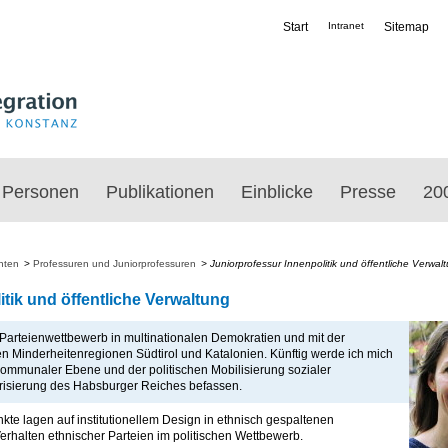
Start
Intranet
Sitemap
Personen
Publikationen
Einblicke
Presse
20
nten
>
Professuren und Juniorprofessuren
>
Juniorprofessur Innenpolitik und öffentliche Verwal
itik und öffentliche Verwaltung
t Parteienwettbewerb in multinationalen Demokratien und mit der
den Minderheitenregionen Südtirol und Katalonien. Künftig werde ich mich
kommunaler Ebene und der politischen Mobilisierung sozialer
arisierung des Habsburger Reiches befassen.
e lagen auf institutionellem Design in ethnisch gespaltenen
erhalten ethnischer Parteien im politischen Wettbewerb.